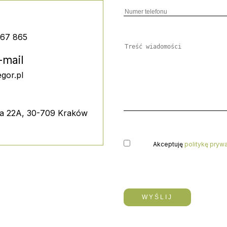
067 865
-mail
gor.pl
wa 22A, 30-709 Kraków
Akceptuję
politykę pryw
Please
leave
this
field
empty.