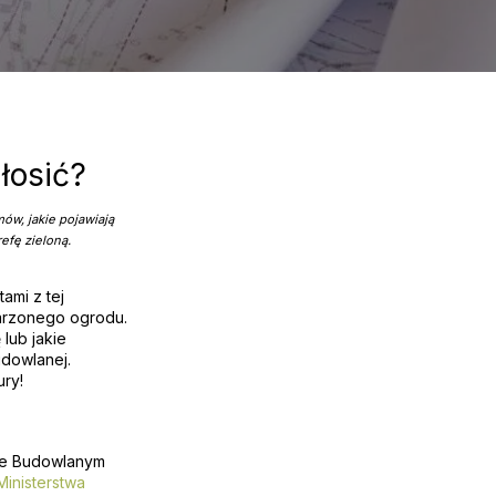
łosić?
w, jakie pojawiają
efę zieloną.
ami z tej
marzonego ogrodu.
lub jakie
dowlanej.
ry!
wie Budowlanym
inisterstwa