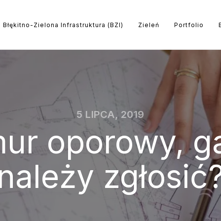
Błękitno-Zielona Infrastruktura (BZI)
Zieleń
Portfolio
5 LIPCA, 2019
mur oporowy, g
należy zgłosić