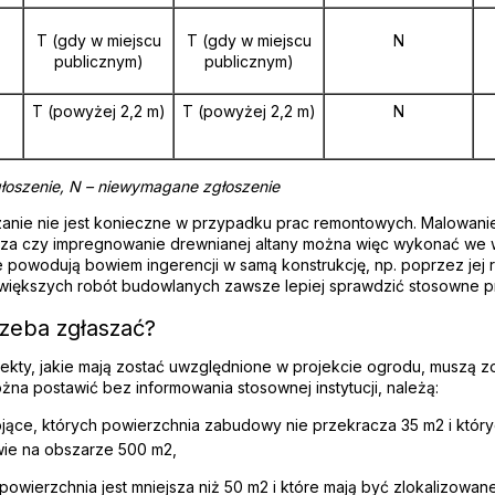
T (gdy w miejscu
T (gdy w miejscu
N
publicznym)
publicznym)
T (powyżej 2,2 m)
T (powyżej 2,2 m)
N
oszenie, N – niewymagane zgłoszenie
zanie nie jest konieczne w przypadku prac remontowych. Malowanie
za czy impregnowanie drewnianej altany można więc wykonać we 
nie powodują bowiem ingerencji w samą konstrukcję, np. poprzez je
większych robót budowlanych zawsze lepiej sprawdzić stosowne p
rzeba zgłaszać?
iekty, jakie mają zostać uwzględnione w projekcie ogrodu, muszą z
żna postawić bez informowania stosownej instytucji, należą:
ojące, których powierzchnia zabudowy nie przekracza 35 m2 i który
ie na obszarze 500 m2,
ch powierzchnia jest mniejsza niż 50 m2 i które mają być zlokalizowan