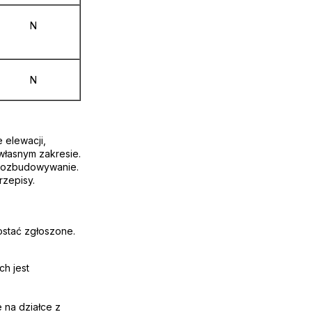
N
N
 elewacji,
własnym zakresie.
j rozbudowywanie.
rzepisy.
ostać zgłoszone.
ch jest
e na działce z