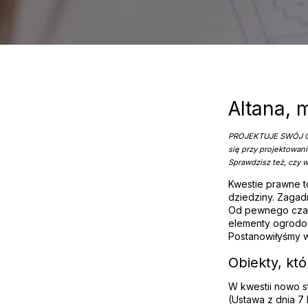
Altana, 
PROJEKTUJE SWÓJ OGR
się przy projektowan
Sprawdzisz też, czy 
Kwestie prawne to
dziedziny. Zagad
Od pewnego czas
elementy ogrodow
Postanowiłyśmy w
Obiekty, kt
W kwestii nowo s
(Ustawa z dnia 7