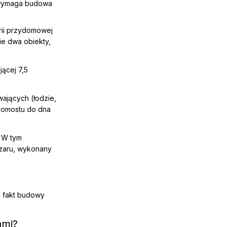
 wymaga budowa
rii przydomowej
nie dwa obiekty,
ącej 7,5
ających (łodzie,
 pomostu do dna
. W tym
zaru, wykonany
ć fakt budowy
ami?