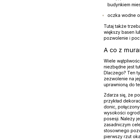
budynkiem miesz
oczka wodne or
Tutaj także trzeb
większy basen lu
pozwolenie i poc
A co z mur
Wiele wątpliwośc
niezbędne jest t
Dlaczego? Ten ty
zezwolenie na je
uprawnioną do teg
Zdarza się, że p
przykład dekora
donic, połączony
wysokości ogrodz
posesji. Należy 
zasadniczym cele
stosownego pozw
pierwszy rzut ok