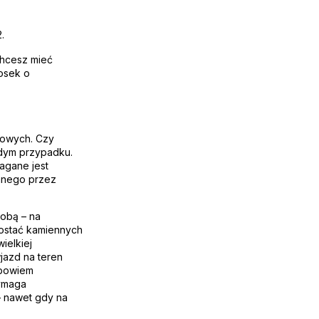
.
chcesz mieć
iosek o
rowych. Czy
żdym przypadku.
agane jest
nanego przez
dobą – na
ostać kamiennych
ielkiej
jazd na teren
 bowiem
wymaga
 nawet gdy na