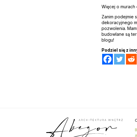
Więcej o murach
Zanim podejmie s
dekoracyjnego mu
pozwolenia. Mamy
budowlane są tera
blogu!
Podziel się z inn
O
B
A