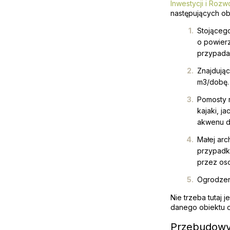
Inwestycji i Rozw
następujących ob
Stojąceg
o powierz
przypada
Znajdując
m3/dobę.
Pomosty r
kajaki, j
akwenu d
Małej arc
przypadk
przez os
Ogrodzeni
Nie trzeba tutaj
danego obiektu 
Przebudowyw