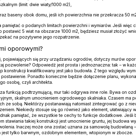
kalnym (limit: dwie wiaty/1000 m2),
az baseny obok domu, jeśli ich powierzchnia nie przekracza 50 m2
a pamiętać o podanych limitach powierzchni i wymiarów. Jeśli więc 
b postawić 5 wiat na obszarze 1000 m2, będziesz musiał złożyć wn
zekać na pozytywne jego rozpatrzenie.
ami oporowymi?
i, pojawiających się przy urządzaniu ogrodów, dotyczy murów opo
utaj pozwolenie? Odpowiedź jest prosta i jednoznaczna: tak – w ka
p konstrukcji kwalifikowany jest jako budowla. Z tego względu wym
j postawienie. Ponadto konieczne będzie dołączenie planu, wyko
o osobę, czyli architekta.
oza funkcją podtrzymującą, mur taki odgrywa inne role. Bywa on oz
cyjnym, skalnym umocnieniem ogrodowego skalniaka. Czasem ma p
ch ze sobą. Niektórzy postanawiają natomiast zintegrować go z niew
eniem. Niekiedy stosuje się go również jako element, ułatwiający w
jednak pamiętać, że wszystkie te cechy to funkcje dodatkowe. Jeśli
m stawiania takiej konstrukcji jest umocnienie gruntu, jej budowa 
olenia. Inaczej może ona zostać uznana za samowolę budowlaną –
a jest tylko barwnym, ozdobnym elementem, wtopionym w zbocze.