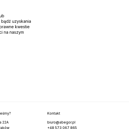
lub
a bądź uzyskania
 prawne kwestie
ści na naszym
teśmy?
Kontakt
a 22A
biuro@abegor.pl
raków
+48 573 067 865