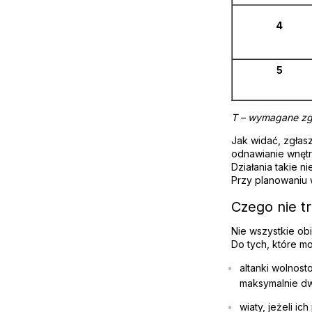
4
5
T – wymagane zgł
Jak widać, zgłas
odnawianie wnętr
Działania takie 
Przy planowaniu 
Czego nie t
Nie wszystkie ob
Do tych, które mo
altanki wolnost
maksymalnie dw
wiaty, jeżeli i