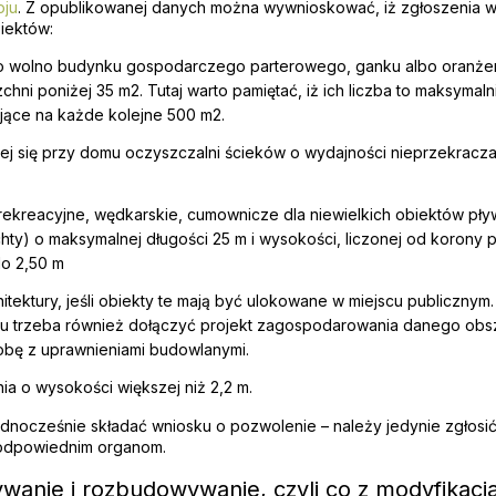
oju
. Z opublikowanej danych można wywnioskować, iż zgłoszenia
iektów:
o wolno budynku gospodarczego parterowego, ganku albo oranże
chni poniżej 35 m2. Tutaj warto pamiętać, iż ich liczba to maksymal
jące na każde kolejne 500 m2.
ej się przy domu oczyszczalni ścieków o wydajności nieprzekraczaj
ekreacyjne, wędkarskie, cumownicze dla niewielkich obiektów pływ
achty) o maksymalnej długości 25 m i wysokości, liczonej od korony
o 2,50 m
hitektury, jeśli obiekty te mają być ulokowane w miejscu publicznym
u trzeba również dołączyć projekt zagospodarowania danego obs
obę z uprawnieniami budowlanymi.
a o wysokości większej niż 2,2 m.
 jednocześnie składać wniosku o pozwolenie – należy jedynie zgłosi
odpowiednim organom.
anie i rozbudowywanie, czyli co z modyfikacj