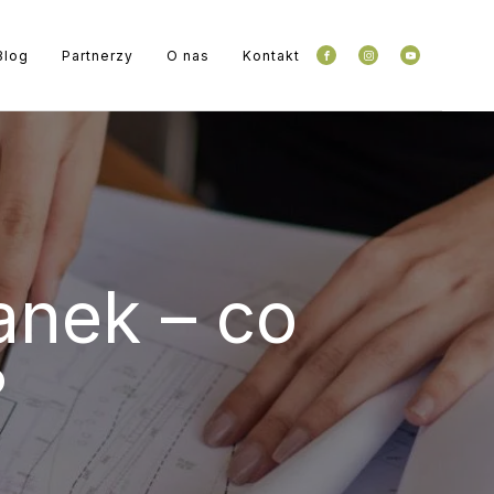
Blog
Partnerzy
O nas
Kontakt
anek – co
?