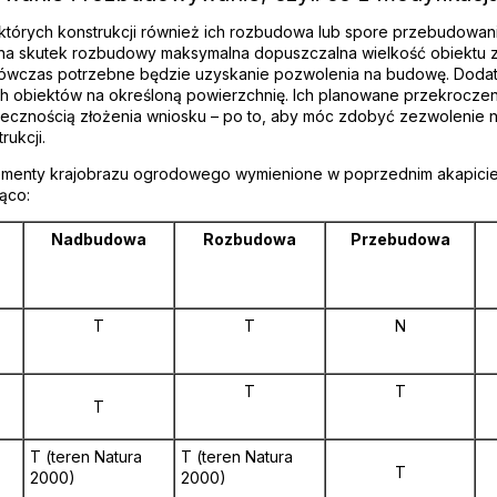
których konstrukcji również ich rozbudowa lub spore przebudowa
i na skutek rozbudowy maksymalna dopuszczalna wielkość obiektu z
ówczas potrzebne będzie uzyskanie pozwolenia na budowę. Doda
ach obiektów na określoną powierzchnię. Ich planowane przekrocze
niecznością złożenia wniosku – po to, aby móc zdobyć zezwolenie 
rukcji.
lementy krajobrazu ogrodowego wymienione w poprzednim akapici
ąco:
Nadbudowa
Rozbudowa
Przebudowa
T
T
N
T
T
T
T (teren Natura
T (teren Natura
T
2000)
2000)