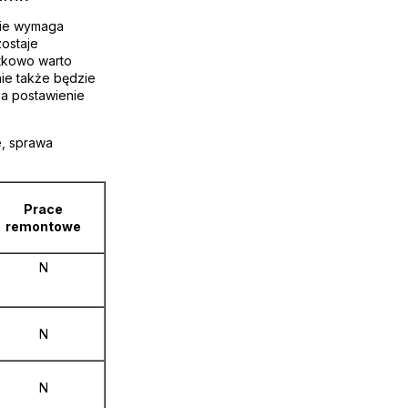
nie wymaga
ostaje
tkowo warto
nie także będzie
na postawienie
e, sprawa
Prace
remontowe
N
N
N