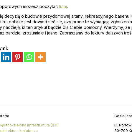
 oporowych możesz poczytać
tutaj
.
ię decyzję o budowie przydomowej altany, rekreacyjnego basenu 
ru, dobrze jest dowiedzieć się, czy prace te wymagają zgłoszeni
 nadzieję, iż ten artykuł będzie dla Ciebie pomocny. Wierzymy, że
z bardziej zrozumiałe i jasne. Zapraszamy do lektury dalszych tre
ymi:
ferta
Gdzie jes
łękitno-zielona infrastruktura (BZI)
ul. Portow
rchitektura krajobrazu
30-709 K