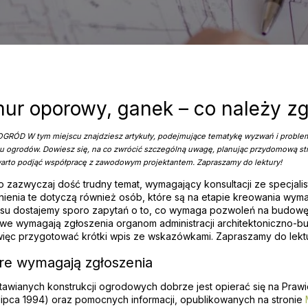
mur oporowy, ganek – co należy zg
ÓD W tym miejscu znajdziesz artykuły, podejmujące tematykę wyzwań i problemó
iu ogrodów. Dowiesz się, na co zwrócić szczególną uwagę, planując przydomową str
warto podjąć współpracę z zawodowym projektantem. Zapraszamy do lektury!
 zazwyczaj dość trudny temat, wymagający konsultacji ze specjalist
nienia te dotyczą również osób, które są na etapie kreowania wy
u dostajemy sporo zapytań o to, co wymaga pozwoleń na budowę 
e wymagają zgłoszenia organom administracji architektoniczno-bu
ięc przygotować krótki wpis ze wskazówkami. Zapraszamy do lektu
óre wymagają zgłoszenia
tawianych konstrukcji ogrodowych dobrze jest opierać się na Pra
 lipca 1994) oraz pomocnych informacji, opublikowanych na stronie
M