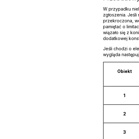
W przypadku nie
zgłoszenia. Jeśl
przekroczona, w
pamiętać o limit
wiązało się z ko
dodatkowej konst
Jeśli chodzi o e
wygląda następuj
Obiekt
1
2
3