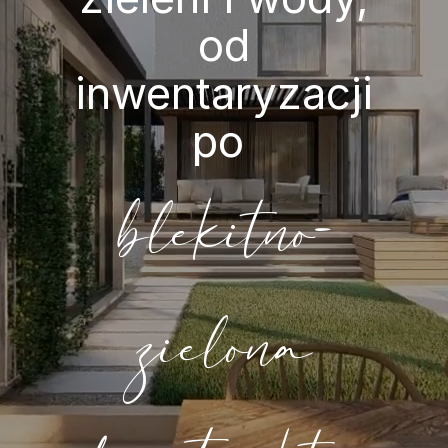
od
inwentaryzacji
po
blekitno-
zielona