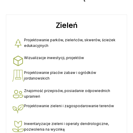
Zieleń
Projektowanie parków, zieleńców, skwerów, ścieżek
edukacyjnych
Wizualizacje inwestycji, projektów
Projektowanie placów zabaw i ogródków
jordanowskich
Znajomość przepisów, posiadanie odpowiednich
uprainień
Projektowanie zieleni i zagospodarowanie terenów
Inwentaryzacje zieleni i operaty dendrologiczne,
pozwolenia na wycinkę