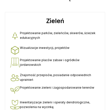
Zieleń
Projektowanie parków, zieleńców, skwerów, ścieżek
edukacyjnych
Wizualizacje inwestycji, projektów
Projektowanie placów zabaw i ogródków
jordanowskich
Znajomość przepisów, posiadanie odpowiednich
uprainień
Projektowanie zieleni i zagospodarowanie terenów
Inwentaryzacje zieleni i operaty dendrologiczne,
pozwolenia na wycinkę