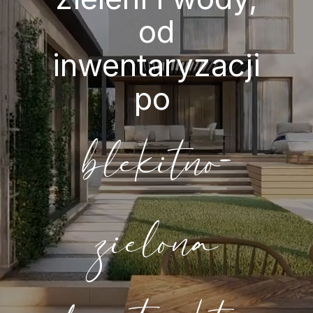
od
inwentaryzacji
po
blekitno-
zielona