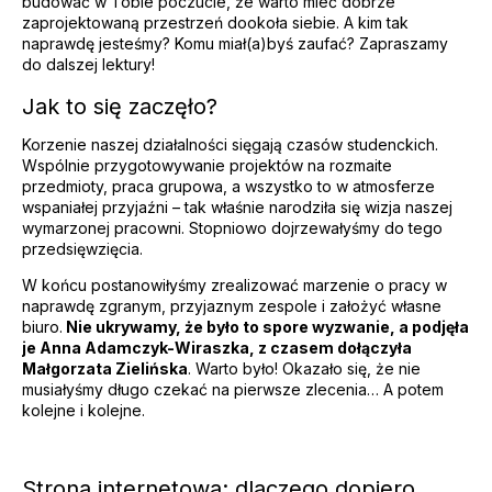
budować w Tobie poczucie, że warto mieć dobrze
zaprojektowaną przestrzeń dookoła siebie. A kim tak
naprawdę jesteśmy? Komu miał(a)byś zaufać? Zapraszamy
do dalszej lektury!
Jak to się zaczęło?
Korzenie naszej działalności sięgają czasów studenckich.
Wspólnie przygotowywanie projektów na rozmaite
przedmioty, praca grupowa, a wszystko to w atmosferze
wspaniałej przyjaźni – tak właśnie narodziła się wizja naszej
wymarzonej pracowni. Stopniowo dojrzewałyśmy do tego
przedsięwzięcia.
W końcu postanowiłyśmy zrealizować marzenie o pracy w
naprawdę zgranym, przyjaznym zespole i założyć własne
biuro.
Nie ukrywamy, że było to spore wyzwanie, a podjęła
je Anna Adamczyk-Wiraszka, z czasem dołączyła
Małgorzata Zielińska
. Warto było! Okazało się, że nie
musiałyśmy długo czekać na pierwsze zlecenia… A potem
kolejne i kolejne.
Strona internetowa: dlaczego dopiero