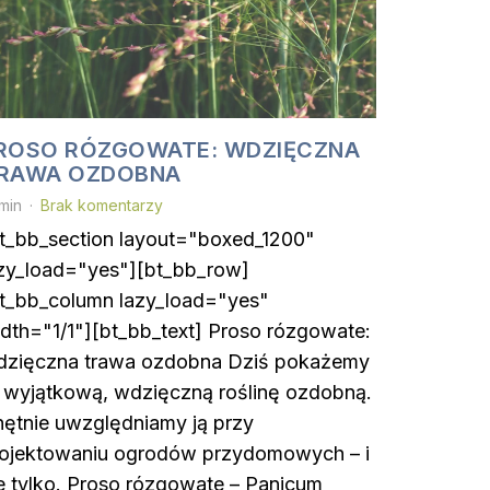
ROSO RÓZGOWATE: WDZIĘCZNA
RAWA OZDOBNA
min
Brak komentarzy
t_bb_section layout="boxed_1200"
zy_load="yes"][bt_bb_row]
t_bb_column lazy_load="yes"
dth="1/1"][bt_bb_text] Proso rózgowate:
dzięczna trawa ozdobna Dziś pokażemy
 wyjątkową, wdzięczną roślinę ozdobną.
ętnie uwzględniamy ją przy
rojektowaniu ogrodów przydomowych – i
e tylko. Proso rózgowate – Panicum