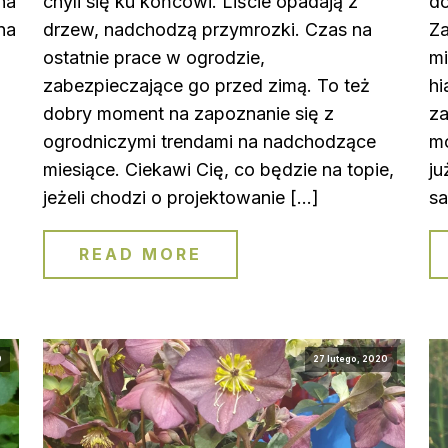
na
chyli się ku końcowi. Liście opadają z
do
na
drzew, nadchodzą przymrozki. Czas na
Za
ostatnie prace w ogrodzie,
mi
zabezpieczające go przed zimą. To też
hi
dobry moment na zapoznanie się z
za
ogrodniczymi trendami na nadchodzące
m
miesiące. Ciekawi Cię, co będzie na topie,
ju
jeżeli chodzi o projektowanie […]
sa
READ MORE
0
27 lutego, 2020