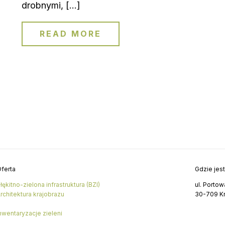
drobnymi, […]
READ MORE
ferta
Gdzie jes
łękitno-zielona infrastruktura (BZI)
ul. Portow
rchitektura krajobrazu
30-709 K
nwentaryzacje zieleni