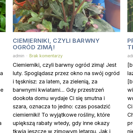
CIEMIERNIKI, CZYLI BARWNY
P
OGRÓD ZIMĄ!
T
admin
Brak komentarzy
ad
Ciemierniki, czyli barwny ogród zimą! Jest
[b
na
luty. Spoglądasz przez okno na swój ogród
la
i tęsknisz: za latem, za zielenią, za
[b
że
barwnymi kwiatami… Gdy przestrzeń
wi
dookoła domu wydaje Ci się smutna i
w
?
szara, oznacza to jedno: czas posadzić
Ci
ciemierniki! To wyjątkowe rośliny, które
Ch
a
upiększą rabaty wtedy, gdy inne okazy
p
tkwią jeszcze w zimowym letargu. Jak i
ni