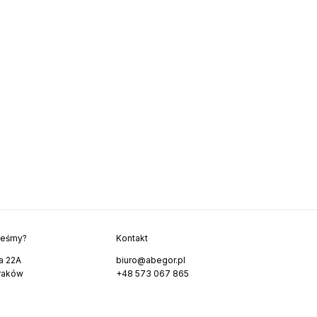
teśmy?
Kontakt
a 22A
biuro@abegor.pl
raków
+48 573 067 865