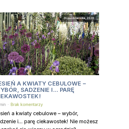
29 października, 2020
ESIEŃ A KWIATY CEBULOWE –
YBÓR, SADZENIE I… PARĘ
IEKAWOSTEK!
min
Brak komentarzy
sień a kwiaty cebulowe – wybór,
dzenie i… parę ciekawostek! Nie możesz