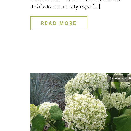
Jeżówka: na rabaty i łąki […]
READ MORE
1 sierpnia, 201