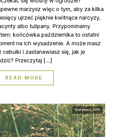
czekać się wiosny w ogrodzie?
pewne marzysz więc o tym, aby za kilka
esięcy ujrzeć pięknie kwitnące narcyzy,
acynty albo tulipany. Przypominamy
tem: końcówka października to ostatni
oment na ich wysadzenie. A może masz
ż cebulki i zastanawiasz się, jak je
dzić? Przeczytaj […]
READ MORE
16 września, 2019