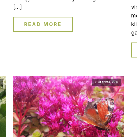
[…]
vi
m
kl
READ MORE
ga
9
21 czerwca, 2019