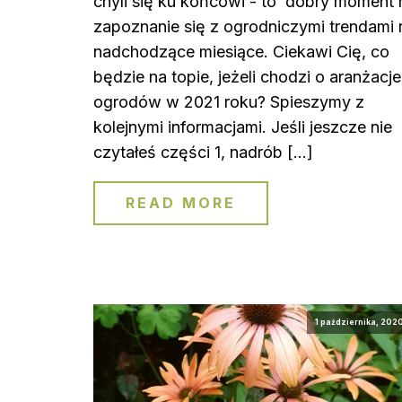
chyli się ku końcowi - to dobry moment 
zapoznanie się z ogrodniczymi trendami 
nadchodzące miesiące. Ciekawi Cię, co
będzie na topie, jeżeli chodzi o aranżacje
ogrodów w 2021 roku? Spieszymy z
kolejnymi informacjami. Jeśli jeszcze nie
czytałeś części 1, nadrób […]
READ MORE
1 października, 202