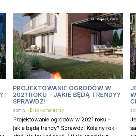
0
26 listopada, 2020
PROJEKTOWANIE OGRODÓW W
J
?
2021 ROKU – JAKIE BĘDĄ TRENDY?
W
SPRAWDŹ!
C
admin
Brak komentarzy
ad
Projektowanie ogrodów w 2021 roku –
Je
jakie będą trendy? Sprawdź! Kolejny rok
sa