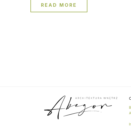
READ MORE
O
B
A
I