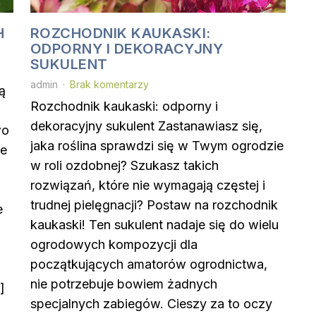
H
ROZCHODNIK KAUKASKI:
ODPORNY I DEKORACYJNY
SUKULENT
admin
Brak komentarzy
ą
Rozchodnik kaukaski: odporny i
dekoracyjny sukulent Zastanawiasz się,
wo
jaka roślina sprawdzi się w Twym ogrodzie
ie
w roli ozdobnej? Szukasz takich
rozwiązań, które nie wymagają częstej i
trudnej pielęgnacji? Postaw na rozchodnik
e
kaukaski! Ten sukulent nadaje się do wielu
ogrodowych kompozycji dla
początkujących amatorów ogrodnictwa,
nie potrzebuje bowiem żadnych
]
specjalnych zabiegów. Cieszy za to oczy